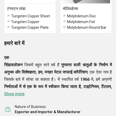
टंगस्टन तांबा
मोलिब्डेनम
Tungsten Copper Sheet
Molybdenum Disc
Tungsten Copper
Molybdenum Foil
Tungsten Copper Plate
Molybdenum Round Bar
हमारे बारे में
एक
सिंहावलोकन
जिसमें बहुत सारे वर्ष हैं
गुणवत्ता वाली धातुओं के निर्माण में
अनुभव और विशेषज्ञता, हम, मनहर मेटल सप्लाई कॉर्पोरेशन
, एक ऐसा नाम है
जिसके बारे में सोचा जा सकता है। में स्थापित वर्ष
1966
में, हमें अग्रणी
निर्माताओं में से एक के रूप में स्वीकार किया जाता है,
टाइटेनियम, टैंटलम,
नाइओबियम, बेरिलियम कॉपर,
Show more
टंगस्टन
कॉपर,
मोलिब्डेनम, आदि
की गुणवत्ता
सुनिश्चित रेंज के निर्यातक,
डीलर और आपूर्तिकर्ता इसके अलावा, हम
Nature of Business
प्रख्यात आयातकों और स्टॉकिस्टों में से
एक
भी हैं
ऑल
काइंड ऑफ स्टील
Exporter and Importer & Manufacturer
का। हमारे सभी प्रोडक्ट हाई हैं गुणवत्ता, विश्वसनीयता और प्रदर्शन के बारे