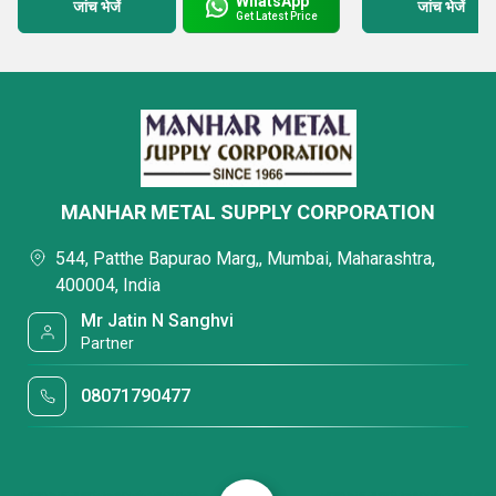
WhatsApp
जांच भेजें
जांच भेजें
Get Latest Price
MANHAR METAL SUPPLY CORPORATION
544, Patthe Bapurao Marg,, Mumbai, Maharashtra,
400004, India
Mr Jatin N Sanghvi
Partner
08071790477