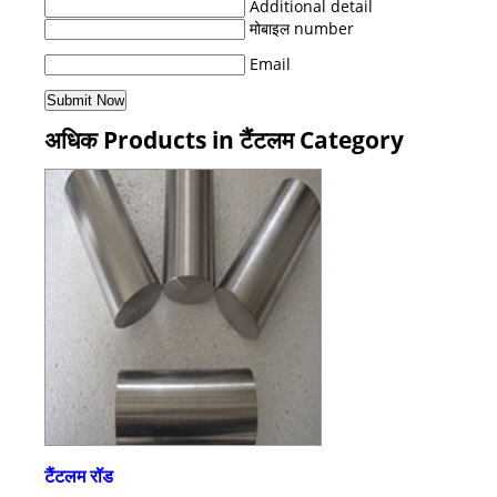
Additional detail
मोबाइल number
Email
अधिक Products in टैंटलम Category
टैंटलम रॉड